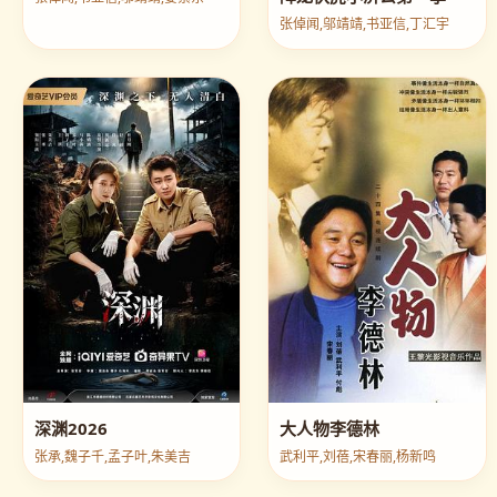
张倬闻,邬靖靖,书亚信,丁汇宇
深渊2026
大人物李德林
张承,魏子千,孟子叶,朱美吉
武利平,刘蓓,宋春丽,杨新鸣