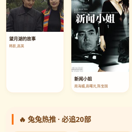
望月湖的故事
韩影,高英
新闻小姐
周海媚,高曙光,陈宝国
🔥 兔兔热推 · 必追20部