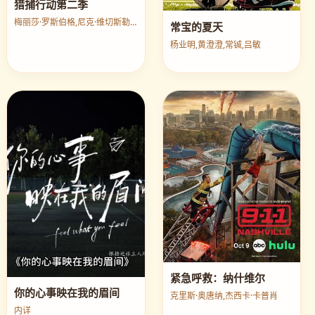
猎捕行动第二季
梅丽莎·罗斯伯格,尼克·维切斯勒,帕特里克·萨邦圭
常宝的夏天
杨业明,黄澄澄,常铖,吕敏
紧急呼救：纳什维尔
你的心事映在我的眉间
克里斯·奥唐纳,杰西卡·卡普肖
内详