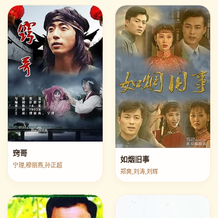
窍哥
如烟旧事
宁理,穆丽燕,孙正超
郑爽,刘涛,刘辉