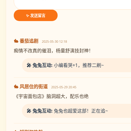
✨ 发送留言
🐇 番茄追剧
2025-05-30 12:18
痴情不改真的催泪，杨童舒演技封神！
🎤 兔兔互动:
小编看哭+1，推荐二刷~
🐇 风居住的街道
2025-05-29 20:45
《宇宙面包店》脑洞超大，配乐也绝
🎤 兔兔互动:
兔兔也超爱这部！正在追~