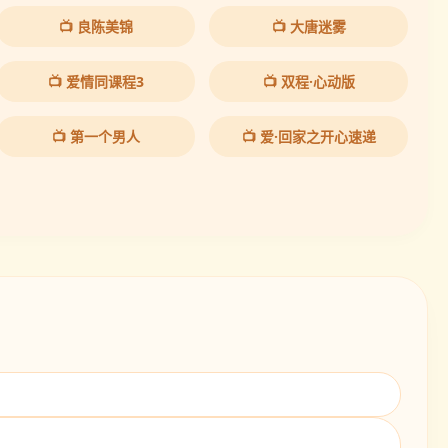
📺 良陈美锦
📺 大唐迷雾
📺 爱情同课程3
📺 双程·心动版
📺 第一个男人
📺 爱·回家之开心速递