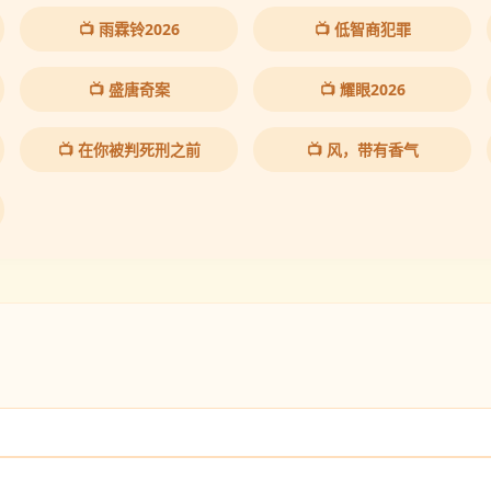
📺 雨霖铃2026
📺 低智商犯罪
📺 盛唐奇案
📺 耀眼2026
📺 在你被判死刑之前
📺 风，带有香气