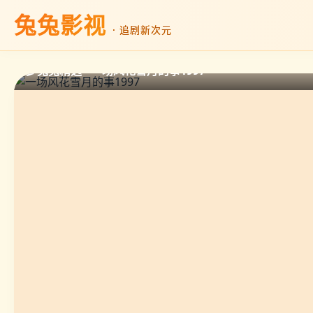
兔兔影视
· 追剧新次元
🎬 兔兔精选 · 一场风花雪月的事1997