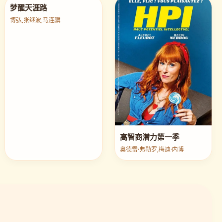
梦醒天涯路
博弘,张继波,马连骥
高智商潜力第一季
奥德雷·弗勒罗,梅迪·内博