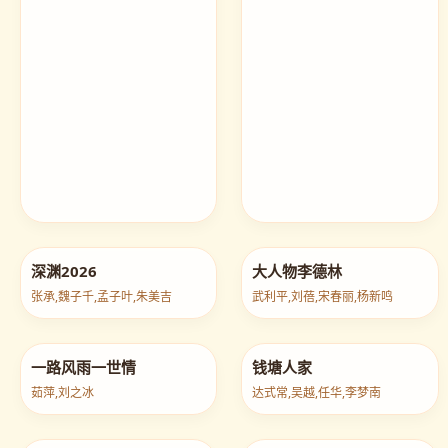
深渊2026
大人物李德林
张承,魏子千,孟子叶,朱美吉
武利平,刘蓓,宋春丽,杨新鸣
一路风雨一世情
钱塘人家
茹萍,刘之冰
达式常,吴越,任华,李梦南