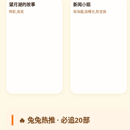
望月湖的故事
新闻小姐
韩影,高英
周海媚,高曙光,陈宝国