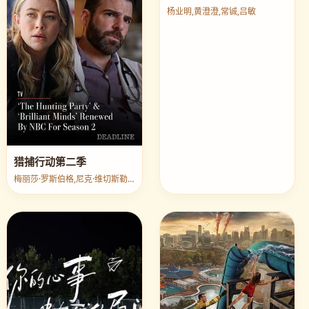
常宝的夏天
杨业明,黄澄澄,常铖,吕敏
猎捕行动第二季
梅丽莎·罗斯伯格,尼克·维切斯勒,帕特里克·萨邦圭