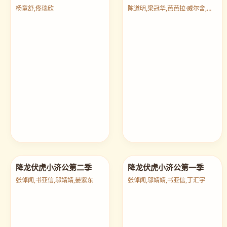
痴情不改
二马
杨童舒,佟瑞欣
陈道明,梁冠华,芭芭拉·威尔舍,王同辉
降龙伏虎小济公第二季
降龙伏虎小济公第一季
张倬闻,书亚信,邬靖靖,晏紫东
张倬闻,邬靖靖,书亚信,丁汇宇