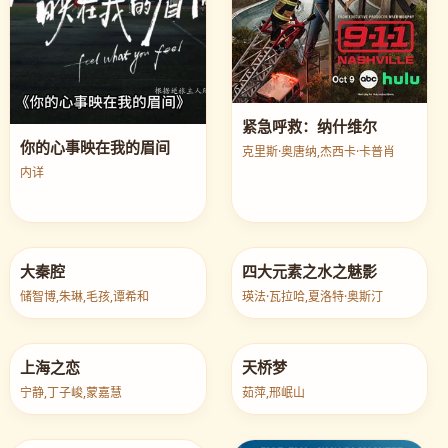
紧急呼救：纳什维尔
你的心事映在我的眉间
克里斯·奥唐纳,杰西卡·卡普肖
内详
大秦腔
四大元素之水之魅影
储智博,朱琳,毛孩,谭希和
瑛法·瓦拉哈,夏洛特·奥斯汀
上海之恋
天桥梦
宁静,丁子峻,蒙嘉慧
茹萍,邢岷山