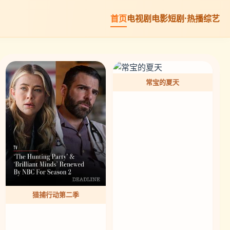
首页
电视剧
电影
短剧·热播
综艺
🎬 兔兔精选 · 宇宙面包店
常宝的夏天
猎捕行动第二季