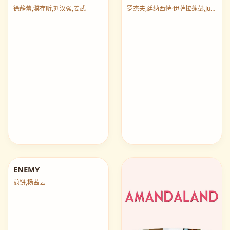
一场风花雪月的事1997
宇宙面包店
徐静蕾,濮存昕,刘汉强,姜武
罗杰夫,廷纳西特·伊萨拉蓬彭,Jun,In,Kyu
ENEMY
煎饼,杨茜云