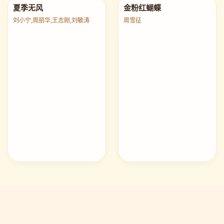
夏季无风
金粉红蝴蝶
刘小宁,周丽华,王志刚,刘敏涛
周雪征