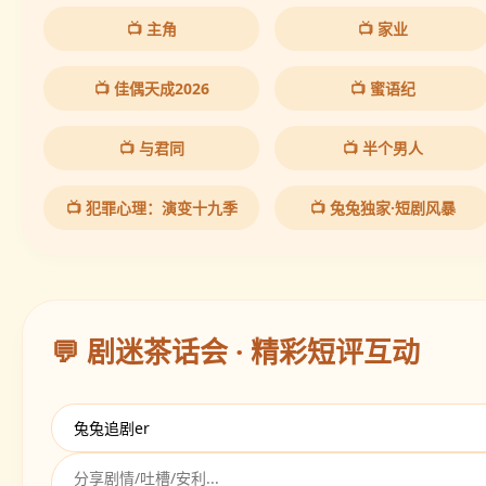
🔥 兔兔热推 · 必追20部
📺 主角
📺 家业
📺 佳偶天成2026
📺 蜜语纪
📺 与君同
📺 半个男人
📺 犯罪心理：演变十九季
📺 兔兔独家·短剧风暴
💬 剧迷茶话会 · 精彩短评互动