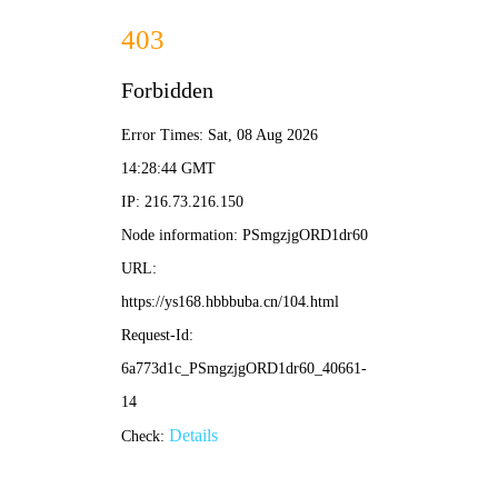
兔兔影视
· 追剧新次元
🔍 搜一下
首页
电视剧
电影
短剧·热播
综艺
猎捕行
常宝的
动第二
夏天
季
‹
›
降龙伏
降龙伏
虎小济